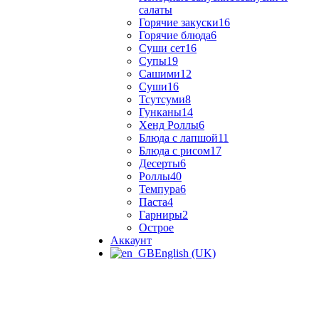
салаты
Горячие закуски
16
Горячие блюда
6
Суши сет
16
Супы
19
Сашими
12
Суши
16
Тсутсуми
8
Гунканы
14
Хенд Роллы
6
Блюда с лапшой
11
Блюда с рисом
17
Десерты
6
Роллы
40
Темпура
6
Паста
4
Гарниры
2
Острое
Аккаунт
English (UK)