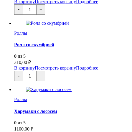
В корзину
Посмотреть корзину
Подробнее
Количество
-
+
товара
Салмон
Калифорния
Роллы
Ролл со скумбрией
0
из 5
310,00
₽
В корзину
Посмотреть корзину
Подробнее
Количество
-
+
товара
Ролл
со
скумбрией
Роллы
Харумаки с лососем
0
из 5
1100,00
₽