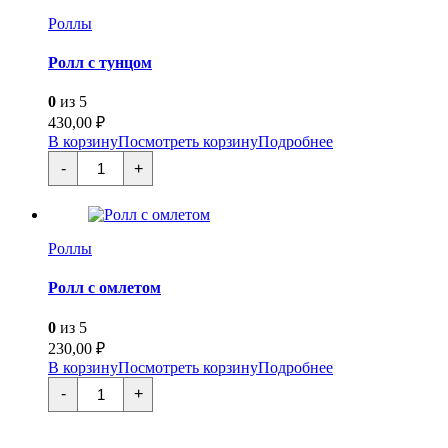
Роллы
Ролл с тунцом
0
из 5
430,00
₽
В корзину
Посмотреть корзину
Подробнее
Количество
-
+
товара
Ролл
с
тунцом
Роллы
Ролл с омлетом
0
из 5
230,00
₽
В корзину
Посмотреть корзину
Подробнее
Количество
-
+
товара
Ролл
с
омлетом