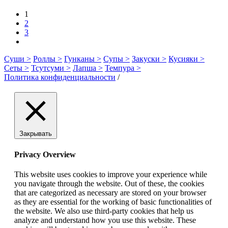
Абури
Саба
1
Осиздуси
2
3
Суши >
Роллы >
Гунканы >
Супы >
Закуски >
Кусияки >
Сеты >
Тсутсуми >
Лапша >
Темпура >
Политика конфиденциальности
/
Закрывать
Privacy Overview
This website uses cookies to improve your experience while
you navigate through the website. Out of these, the cookies
that are categorized as necessary are stored on your browser
as they are essential for the working of basic functionalities of
the website. We also use third-party cookies that help us
analyze and understand how you use this website. These