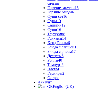
салаты
Горячие закуски
16
Горячие блюда
6
Суши сет
16
Супы
19
Сашими
12
Суши
16
Тсутсуми
8
Гунканы
14
Хенд Роллы
6
Блюда с лапшой
11
Блюда с рисом
17
Десерты
6
Роллы
40
Темпура
6
Паста
4
Гарниры
2
Острое
Аккаунт
English (UK)