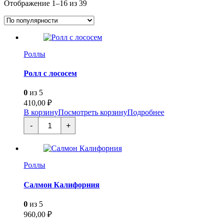
Сортировка:
Отображение 1–16 из 39
В наличии
по
В продаже
(0)
популярности
Текстовый поиск
Категории товаров
Роллы
Категории товаров
Ролл с лососем
Метки товаров
0
из 5
410,00
₽
Метки товаров
В корзину
Посмотреть корзину
Подробнее
Количество
-
+
товара
Ролл
с
лососем
Роллы
Салмон Калифорния
0
из 5
960,00
₽