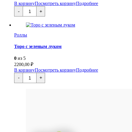
В корзину
Посмотреть корзину
Подробнее
Количество
-
+
товара
Сакура
Калифорния
Роллы
Торо с зеленым луком
0
из 5
2200,00
₽
В корзину
Посмотреть корзину
Подробнее
Количество
-
+
товара
Торо
с
зеленым
луком