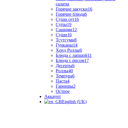
салаты
Горячие закуски
16
Горячие блюда
6
Суши сет
16
Супы
19
Сашими
12
Суши
16
Тсутсуми
8
Гунканы
14
Хенд Роллы
6
Блюда с лапшой
11
Блюда с рисом
17
Десерты
6
Роллы
40
Темпура
6
Паста
4
Гарниры
2
Острое
Аккаунт
English (UK)