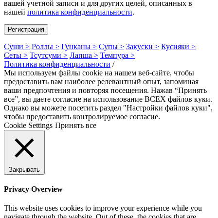
вашей учетной записи и для других целей, описанных в
нашей
политика конфиденциальности
.
Регистрация
Суши >
Роллы >
Гунканы >
Супы >
Закуски >
Кусияки >
Сеты >
Тсутсуми >
Лапша >
Темпура >
Политика конфиденциальности
/
Мы используем файлы cookie на нашем веб-сайте, чтобы
предоставить вам наиболее релевантный опыт, запоминая
ваши предпочтения и повторяя посещения. Нажав “Принять
все”, вы даете согласие на использование ВСЕХ файлов куки.
Однако вы можете посетить раздел "Настройки файлов куки",
чтобы предоставить контролируемое согласие.
Cookie Settings
Принять все
Закрывать
Privacy Overview
This website uses cookies to improve your experience while you
navigate through the website. Out of these, the cookies that are