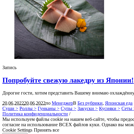
Запись
Попробуйте свежую лакедру из Японии!
Дорогие гости, хотим представить Вашему внимаю охлаждённую
20.06.2022
20.06.2022
по
Менеджер
В
Без рубрики
,
Японская еда
Суши >
Роллы >
Гунканы >
Супы >
Закуски >
Кусияки >
Сеты 
Политика конфиденциальности
/
Мы используем файлы cookie на нашем веб-сайте, чтобы предо
согласие на использование ВСЕХ файлов куки. Однако вы може
Cookie Settings
Принять все