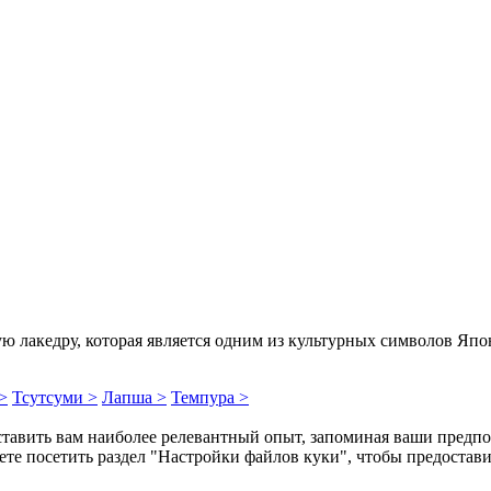
 лакедру, которая является одним из культурных символов Япон
>
Тсутсуми >
Лапша >
Темпура >
ставить вам наиболее релевантный опыт, запоминая ваши предпо
те посетить раздел "Настройки файлов куки", чтобы предостави