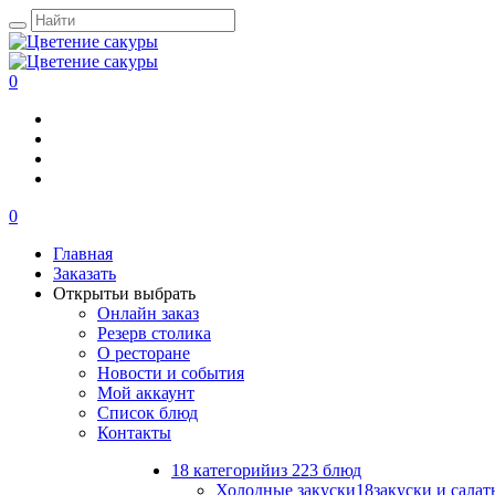
0
0
Главная
Заказать
Открыть
и выбрать
Онлайн заказ
Резерв столика
О ресторане
Новости и события
Мой аккаунт
Список блюд
Контакты
18 категорий
из 223 блюд
Холодные закуски
18
закуски и салат