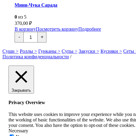
Мини-Чука Сарада
0
из 5
370,00
₽
В корзину
Посмотреть корзину
Подробнее
Количество
-
+
товара
Мини-
Чука
Суши >
Роллы >
Гунканы >
Супы >
Закуски >
Кусияки >
Сеты 
Сарада
Политика конфиденциальности
/
Закрывать
Privacy Overview
This website uses cookies to improve your experience while you nav
the working of basic functionalities of the website. We also use t
your consent. You also have the option to opt-out of these cookies
Necessary