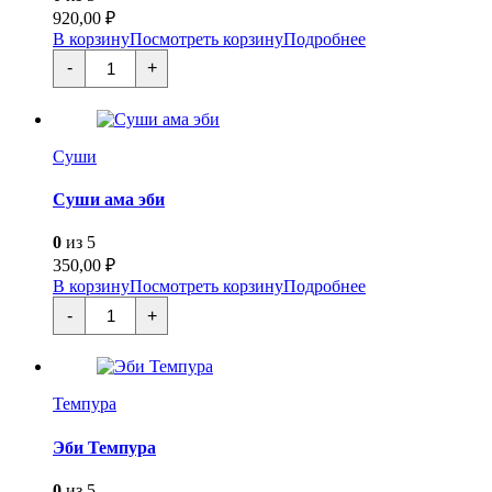
920,00
₽
В корзину
Посмотреть корзину
Подробнее
Количество
-
+
товара
Эби
Фурай
Суши
Суши ама эби
0
из 5
350,00
₽
В корзину
Посмотреть корзину
Подробнее
Количество
-
+
товара
Суши
ама
эби
Темпура
Эби Темпура
0
из 5