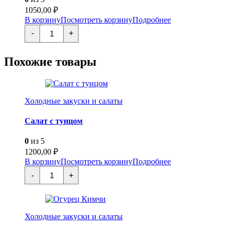
1050,00
₽
В корзину
Посмотреть корзину
Подробнее
Количество
-
+
товара
Эби
Темпура
Похожие товары
Холодные закуски и салаты
Салат с тунцом
0
из 5
1200,00
₽
В корзину
Посмотреть корзину
Подробнее
Количество
-
+
товара
Салат
с
тунцом
Холодные закуски и салаты