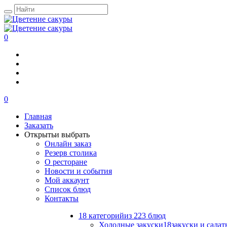
0
0
Главная
Заказать
Открыть
и выбрать
Онлайн заказ
Резерв столика
О ресторане
Новости и события
Мой аккаунт
Список блюд
Контакты
18 категорий
из 223 блюд
Холодные закуски
18
закуски и салат