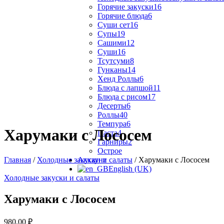
Горячие закуски
16
Горячие блюда
6
Суши сет
16
Супы
19
Сашими
12
Суши
16
Тсутсуми
8
Гунканы
14
Хенд Роллы
6
Блюда с лапшой
11
Блюда с рисом
17
Десерты
6
Роллы
40
Темпура
6
Харумаки с Лососем
Паста
4
Гарниры
2
Острое
Главная
/
Холодные закуски и салаты
/ Харумаки с Лососем
Аккаунт
English (UK)
Холодные закуски и салаты
Харумаки с Лососем
980,00
₽