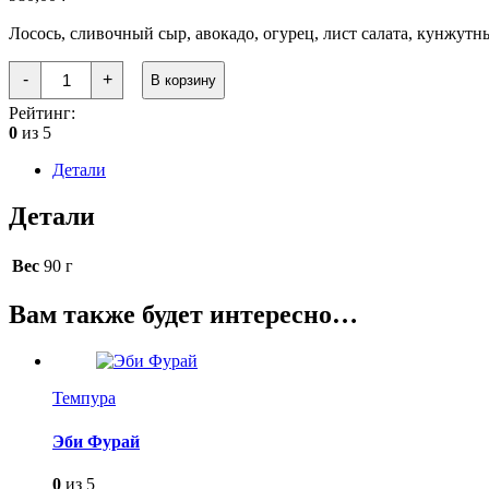
Лосось, сливочный сыр, авокадо, огурец, лист салата, кунжутн
Количество
-
+
В корзину
товара
Харумаки
Рейтинг:
с
0
из 5
Лососем
Детали
Детали
Вес
90 г
Вам также будет интересно…
Темпура
Эби Фурай
0
из 5