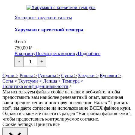
эдамаме
Холодные закуски и салаты
Харумаки с креветкой темпура
0
из 5
750,00
₽
В корзину
Посмотреть корзину
Подробнее
Количество
-
+
товара
Харумаки
с
Суши >
Роллы >
Гунканы >
Супы >
Закуски >
Кусияки >
креветкой
Сеты >
Тсутсуми >
Лапша >
Темпура >
темпура
Политика конфиденциальности
/
Мы используем файлы cookie на нашем веб-сайте, чтобы
предоставить вам наиболее релевантный опыт, запоминая
ваши предпочтения и повторяя посещения. Нажав “Принять
все”, вы даете согласие на использование ВСЕХ файлов куки.
Однако вы можете посетить раздел "Настройки файлов куки",
чтобы предоставить контролируемое согласие.
Cookie Settings
Принять все