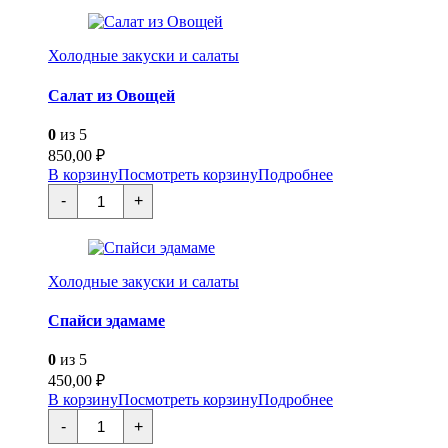
с
тунцом
Холодные закуски и салаты
Салат из Овощей
0
из 5
850,00
₽
В корзину
Посмотреть корзину
Подробнее
Количество
-
+
товара
Салат
из
Овощей
Холодные закуски и салаты
Спайси эдамаме
0
из 5
450,00
₽
В корзину
Посмотреть корзину
Подробнее
Количество
-
+
товара
Спайси