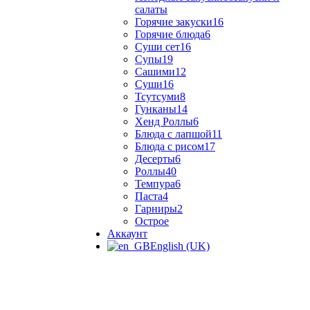
салаты
Горячие закуски
16
Горячие блюда
6
Суши сет
16
Супы
19
Сашими
12
Суши
16
Тсутсуми
8
Гунканы
14
Хенд Роллы
6
Блюда с лапшой
11
Блюда с рисом
17
Десерты
6
Роллы
40
Темпура
6
Паста
4
Гарниры
2
Острое
Аккаунт
English (UK)