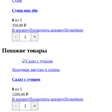
Суши
Суши ама эби
0
из 5
350,00
₽
В корзину
Посмотреть корзину
Подробнее
Количество
-
+
товара
Суши
ама
Похожие товары
эби
Холодные закуски и салаты
Салат с тунцом
0
из 5
1200,00
₽
В корзину
Посмотреть корзину
Подробнее
Количество
-
+
товара
Салат