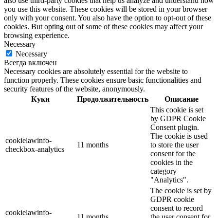
also use third-party cookies that help us analyze and understand how
you use this website. These cookies will be stored in your browser
only with your consent. You also have the option to opt-out of these
cookies. But opting out of some of these cookies may affect your
browsing experience.
Necessary
Necessary
Всегда включен
Necessary cookies are absolutely essential for the website to
function properly. These cookies ensure basic functionalities and
security features of the website, anonymously.
Куки
Продолжительность
Описание
This cookie is set
by GDPR Cookie
Consent plugin.
The cookie is used
cookielawinfo-
11 months
to store the user
checkbox-analytics
consent for the
cookies in the
category
"Analytics".
The cookie is set by
GDPR cookie
consent to record
cookielawinfo-
11 months
the user consent for