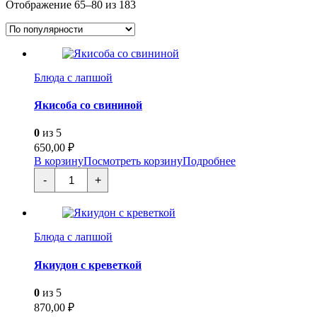
Сортировка:
Отображение 65–80 из 183
В наличии
по
В продаже
(0)
популярности
Текстовый поиск
Категории товаров
Блюда с лапшой
Категории товаров
Якисоба со свининой
Метки товаров
0
из 5
650,00
₽
Метки товаров
В корзину
Посмотреть корзину
Подробнее
Количество
-
+
товара
Якисоба
со
свининой
Блюда с лапшой
Якиудон с креветкой
0
из 5
870,00
₽