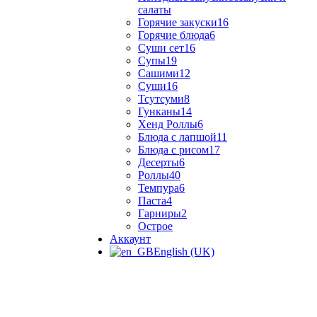
салаты
Горячие закуски
16
Горячие блюда
6
Суши сет
16
Супы
19
Сашими
12
Суши
16
Тсутсуми
8
Гунканы
14
Хенд Роллы
6
Блюда с лапшой
11
Блюда с рисом
17
Десерты
6
Роллы
40
Темпура
6
Паста
4
Гарниры
2
Острое
Аккаунт
English (UK)