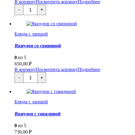
В корзину
Посмотреть корзину
Подробнее
Количество
-
+
товара
Якиудон
с
креветкой
Блюда с лапшой
Якиудон со свининой
0
из 5
650,00
₽
В корзину
Посмотреть корзину
Подробнее
Количество
-
+
товара
Якиудон
со
свининой
Блюда с лапшой
Якиудон с говядиной
0
из 5
730,00
₽