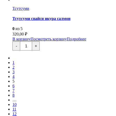
Тсутсуми
Тсутсуми спайси икура салмон
0
из 5
320,00
₽
В корзину
Посмотреть корзину
Подробнее
Количество
-
+
товара
Тсутсуми
спайси
икура
1
салмон
2
3
4
5
6
7
8
…
10
11
12