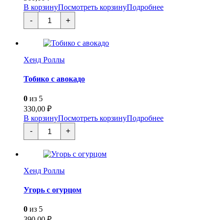
В корзину
Посмотреть корзину
Подробнее
Количество
-
+
товара
Спайси
лосось
Хенд Роллы
Тобико с авокадо
0
из 5
330,00
₽
В корзину
Посмотреть корзину
Подробнее
Количество
-
+
товара
Тобико
с
авокадо
Хенд Роллы
Угорь с огурцом
0
из 5
390,00
₽