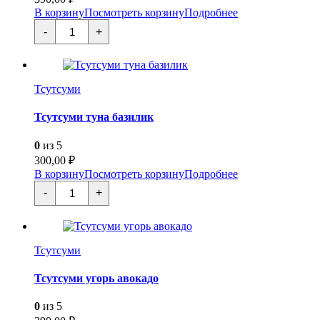
В корзину
Посмотреть корзину
Подробнее
Количество
-
+
товара
Угорь
с
огурцом
Тсутсуми
Тсутсуми туна базилик
0
из 5
300,00
₽
В корзину
Посмотреть корзину
Подробнее
Количество
-
+
товара
Тсутсуми
туна
базилик
Тсутсуми
Тсутсуми угорь авокадо
0
из 5