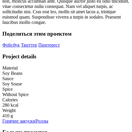
non, rhoncus accumsan ante. Quisque auctor justo eu odio tincidunt,
vitae consectetur nulla consequat. Nam vel aliquet turpis, ac
sollicitudin nisi. Cras erat leo, mollis sit amet lacus a, tristique
euismod quam. Suspendisse viverra a turpis in sodales. Praesent
faucibus mollis congue.
Поделиться этим проектом
Фейсбук
Твиттер
Пинтерест
Project details
Material
Soy Beans
Sauce
Soy Souse
Spice
Without Spice
Calories
280 kcal
Weight
410 g
Горячие закуски
Роллы