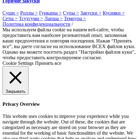
Горячие закуски
Суши >
Роллы >
Гунканы >
Супы >
Закуски >
Кусияки >
Сеты >
Тсутсуми >
Лапша >
Темпура >
Политика конфиденциальности
/
Мы используем файлы cookie на нашем веб-сайте, чтобы
предоставить вам наиболее релевантный опыт, запоминая
ваши предпочтения и повторяя посещения. Нажав “Принять
все”, вы даете согласие на использование ВСЕХ файлов куки.
Однако вы можете посетить раздел "Настройки файлов куки",
чтобы предоставить контролируемое согласие.
Cookie Settings
Принять все
Закрывать
Privacy Overview
This website uses cookies to improve your experience while you
navigate through the website. Out of these, the cookies that are
categorized as necessary are stored on your browser as they are
essential for the working of basic functionalities of the website. We
also use third-party cookies that help us analyze and understand how