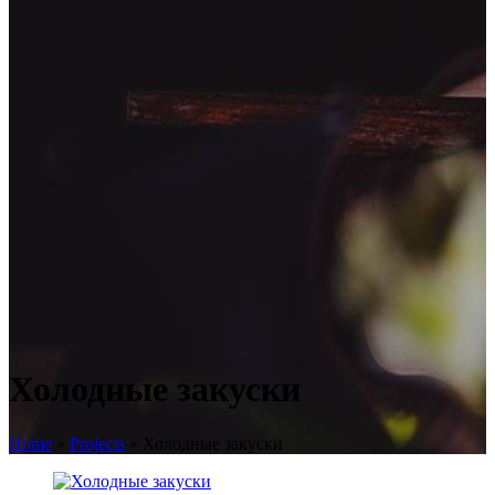
Холодные закуски
Home
»
Projects
»
Холодные закуски