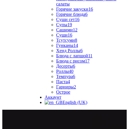
салаты
Горячие закуски
16
Горячие блюда
6
Суши сет
16
Супы
19
Сашими
12
Суши
16
Тсутсуми
8
Гунканы
14
Хенд Роллы
6
Блюда с лапшой
11
Блюда с рисом
17
Десерты
6
Роллы
40
Темпура
6
Паста
4
Гарниры
2
Острое
Аккаунт
English (UK)