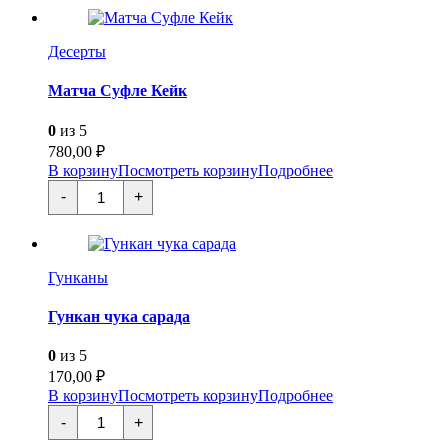
Десерты
Матча Суфле Кейк
0
из 5
780,00
₽
В корзину
Посмотреть корзину
Подробнее
Количество
-
+
товара
Матча
Суфле
Кейк
Гунканы
Гункан чука сарада
0
из 5
170,00
₽
В корзину
Посмотреть корзину
Подробнее
Количество
-
+
товара
Гункан