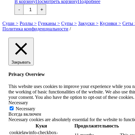
В корзину
Посмотреть корзину
Подробнее
Количество
-
+
товара
Сакура
Филадельфия
Суши >
Роллы >
Гунканы >
Супы >
Закуски >
Кусияки >
Сеты 
Политика конфиденциальности
/
Закрывать
Privacy Overview
This website uses cookies to improve your experience while you nav
the working of basic functionalities of the website. We also use t
your consent. You also have the option to opt-out of these cookies
Necessary
Necessary
Всегда включен
Necessary cookies are absolutely essential for the website to funct
Куки
Продолжительность
cookielawinfo-checkbox-