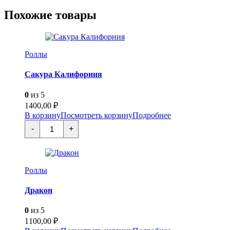
чука
Похожие товары
сарада
Роллы
Сакура Калифорния
0
из 5
1400,00
₽
В корзину
Посмотреть корзину
Подробнее
Количество
-
+
товара
Сакура
Калифорния
Роллы
Дракон
0
из 5
1100,00
₽