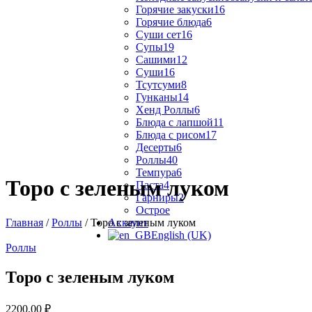
Горячие закуски
16
Горячие блюда
6
Суши сет
16
Супы
19
Сашими
12
Суши
16
Тсутсуми
8
Гунканы
14
Хенд Роллы
6
Блюда с лапшой
11
Блюда с рисом
17
Десерты
6
Роллы
40
Темпура
6
Торо с зеленым луком
Паста
4
Гарниры
2
Острое
Главная
/
Роллы
/ Торо с зеленым луком
Аккаунт
English (UK)
Роллы
Торо с зеленым луком
2200,00
₽