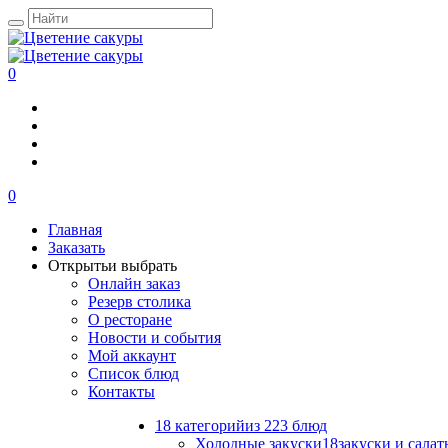
0
0
Главная
Заказать
Открыть
и выбрать
Онлайн заказ
Резерв столика
О ресторане
Новости и события
Мой аккаунт
Список блюд
Контакты
18 категорий
из 223 блюд
Холодные закуски
18
закуски и салат