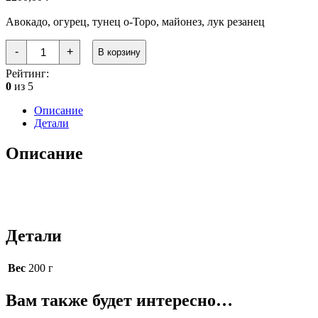
Авокадо, огурец, тунец о-Торо, майонез, лук резанец
Количество
-
+
В корзину
товара
Торо
Рейтинг:
с
0
из 5
зеленым
луком
Описание
Детали
Описание
Детали
Вес
200 г
Вам также будет интересно…