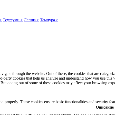
>
Тсутсуми >
Лапша >
Темпура >
igate through the website. Out of these, the cookies that are categorize
hird-party cookies that help us analyze and understand how you use this 
. But opting out of some of these cookies may affect your browsing exp
ion properly. These cookies ensure basic functionalities and security fe
Описание