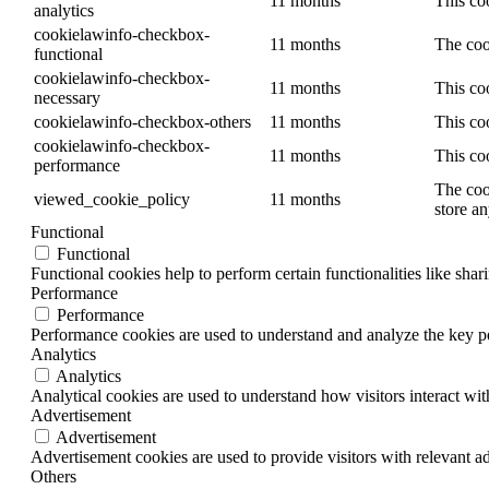
11 months
This co
analytics
cookielawinfo-checkbox-
11 months
The coo
functional
cookielawinfo-checkbox-
11 months
This co
necessary
cookielawinfo-checkbox-others
11 months
This co
cookielawinfo-checkbox-
11 months
This co
performance
The coo
viewed_cookie_policy
11 months
store an
Functional
Functional
Functional cookies help to perform certain functionalities like shar
Performance
Performance
Performance cookies are used to understand and analyze the key per
Analytics
Analytics
Analytical cookies are used to understand how visitors interact wit
Advertisement
Advertisement
Advertisement cookies are used to provide visitors with relevant a
Others