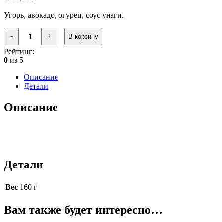
Угорь, авокадо, огурец, соус унаги.
Количество
-
+
В корзину
товара
Сакура
Рейтинг:
дракон
0
из 5
Описание
Детали
Описание
Детали
Вес
160 г
Вам также будет интересно…