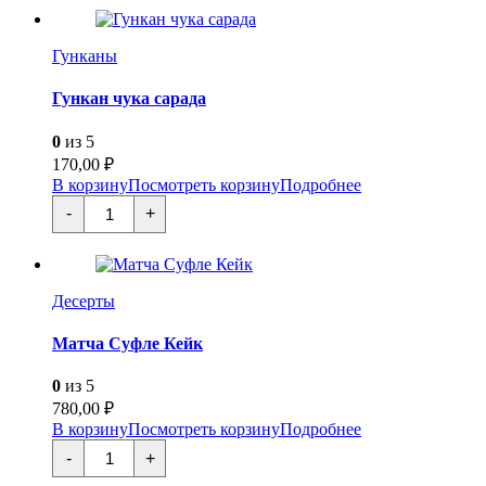
Гунканы
Гункан чука сарада
0
из 5
170,00
₽
В корзину
Посмотреть корзину
Подробнее
Количество
-
+
товара
Гункан
чука
сарада
Десерты
Матча Суфле Кейк
0
из 5
780,00
₽
В корзину
Посмотреть корзину
Подробнее
Количество
-
+
товара
Матча