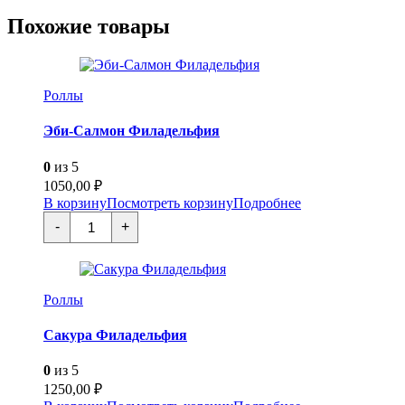
Суфле
Похожие товары
Кейк
Роллы
Эби-Салмон Филадельфия
0
из 5
1050,00
₽
В корзину
Посмотреть корзину
Подробнее
Количество
-
+
товара
Эби-
Салмон
Филадельфия
Роллы
Сакура Филадельфия
0
из 5
1250,00
₽