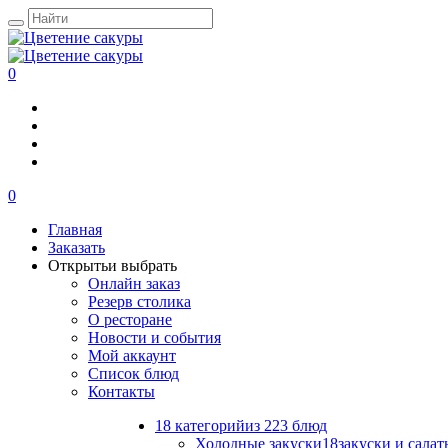
0
0
Главная
Заказать
Открыть
и выбрать
Онлайн заказ
Резерв столика
О ресторане
Новости и события
Мой аккаунт
Список блюд
Контакты
18 категорий
из 223 блюд
Холодные закуски
18
закуски и салат