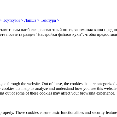
>
Тсутсуми >
Лапша >
Темпура >
ставить вам наиболее релевантный опыт, запоминая ваши предпо
те посетить раздел "Настройки файлов куки", чтобы предостави
e through the website. Out of these, the cookies that are categorized a
rty cookies that help us analyze and understand how you use this websit
ting out of some of these cookies may affect your browsing experience.
 properly. These cookies ensure basic functionalities and security featu