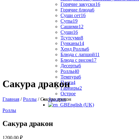
Горячие закуски
16
Горячие блюда
6
Суши сет
16
Супы
19
Сашими
12
Суши
16
Тсутсуми
8
Гунканы
14
Хенд Роллы
6
Блюда с лапшой
11
Блюда с рисом
17
Десерты
6
Роллы
40
Темпура
6
Сакура дракон
Паста
4
Гарниры
2
Острое
Главная
/
Роллы
/ Сакура дракон
Аккаунт
English (UK)
Роллы
Сакура дракон
1200,00
₽