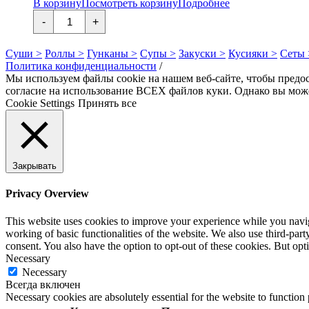
В корзину
Посмотреть корзину
Подробнее
Количество
-
+
товара
Санкаку
Суши >
Роллы >
Гунканы >
Супы >
Закуски >
Кусияки >
Сеты 
Политика конфиденциальности
/
Мы используем файлы cookie на нашем веб-сайте, чтобы предо
согласие на использование ВСЕХ файлов куки. Однако вы може
Cookie Settings
Принять все
Закрывать
Privacy Overview
This website uses cookies to improve your experience while you navigat
working of basic functionalities of the website. We also use third-pa
consent. You also have the option to opt-out of these cookies. But op
Necessary
Necessary
Всегда включен
Necessary cookies are absolutely essential for the website to function