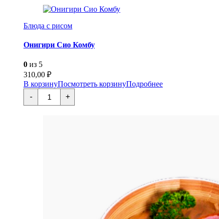
Туна
Майо
Блюда с рисом
Онигири Сио Комбу
0
из 5
310,00
₽
В корзину
Посмотреть корзину
Подробнее
Количество
-
+
товара
Онигири
Сио
Комбу