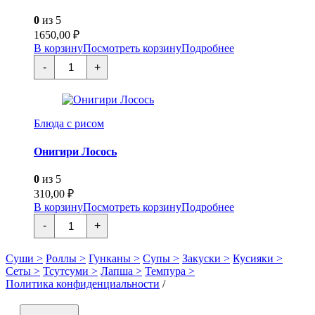
0
из 5
1650,00
₽
В корзину
Посмотреть корзину
Подробнее
Количество
-
+
товара
Унаги
Муси-
Дзуси
Блюда с рисом
Онигири Лосось
0
из 5
310,00
₽
В корзину
Посмотреть корзину
Подробнее
Количество
-
+
товара
Онигири
Лосось
Суши >
Роллы >
Гунканы >
Супы >
Закуски >
Кусияки >
Сеты >
Тсутсуми >
Лапша >
Темпура >
Политика конфиденциальности
/