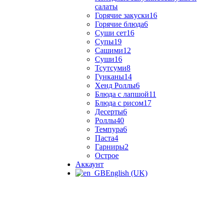
салаты
Горячие закуски
16
Горячие блюда
6
Суши сет
16
Супы
19
Сашими
12
Суши
16
Тсутсуми
8
Гунканы
14
Хенд Роллы
6
Блюда с лапшой
11
Блюда с рисом
17
Десерты
6
Роллы
40
Темпура
6
Паста
4
Гарниры
2
Острое
Аккаунт
English (UK)