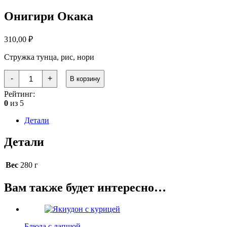
Онигири Окака
310,00
₽
Стружка тунца, рис, нори
Количество
-
+
В корзину
товара
Онигири
Рейтинг:
Окака
0
из 5
Детали
Детали
Вес
280 г
Вам также будет интересно…
Блюда с лапшой