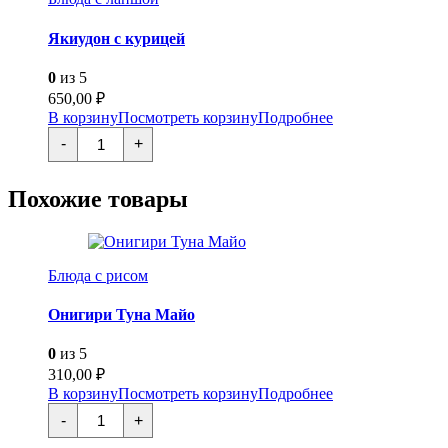
Якиудон с курицей
0
из 5
650,00
₽
В корзину
Посмотреть корзину
Подробнее
Количество
-
+
товара
Якиудон
с
Похожие товары
курицей
Блюда с рисом
Онигири Туна Майо
0
из 5
310,00
₽
В корзину
Посмотреть корзину
Подробнее
Количество
-
+
товара
Онигири