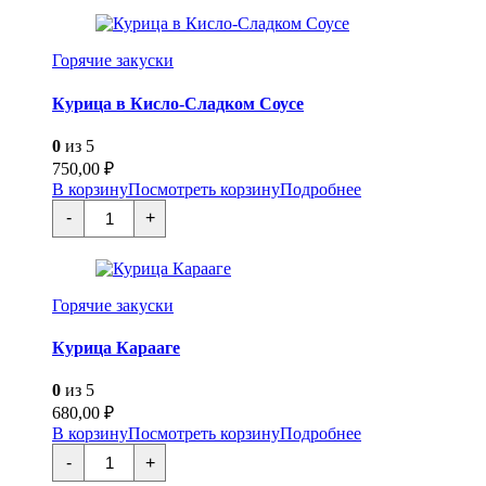
Агедаши
Горячие закуски
Курица в Кисло-Сладком Соусе
0
из 5
750,00
₽
В корзину
Посмотреть корзину
Подробнее
Количество
-
+
товара
Курица
в
Кисло-
Сладком
Горячие закуски
Соусе
Курица Карааге
0
из 5
680,00
₽
В корзину
Посмотреть корзину
Подробнее
Количество
-
+
товара
Курица