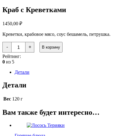
Краб с Креветками
1450,00
₽
Креветки, крабовое мясо, соус бешамель, петрушка.
Количество
-
+
В корзину
товара
Краб
Рейтинг:
с
0
из 5
Креветками
Детали
Детали
Вес
120 г
Вам также будет интересно…
Горячие блюда