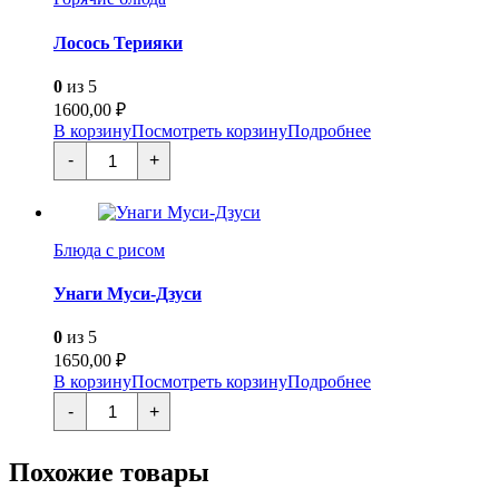
Лосось Терияки
0
из 5
1600,00
₽
В корзину
Посмотреть корзину
Подробнее
Количество
-
+
товара
Лосось
Терияки
Блюда с рисом
Унаги Муси-Дзуси
0
из 5
1650,00
₽
В корзину
Посмотреть корзину
Подробнее
Количество
-
+
товара
Унаги
Муси-
Похожие товары
Дзуси