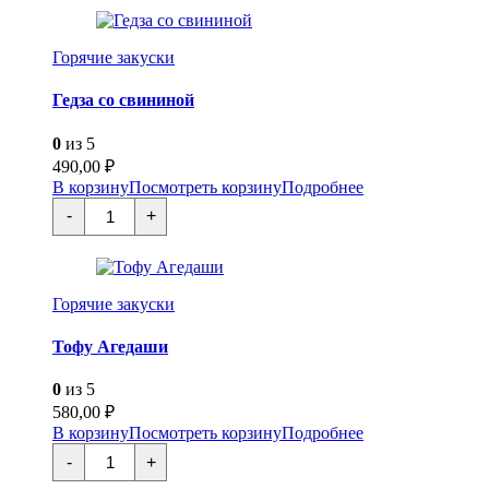
Горячие закуски
Гедза со свининой
0
из 5
490,00
₽
В корзину
Посмотреть корзину
Подробнее
Количество
-
+
товара
Гедза
со
свининой
Горячие закуски
Тофу Агедаши
0
из 5
580,00
₽
В корзину
Посмотреть корзину
Подробнее
Количество
-
+
товара
Тофу