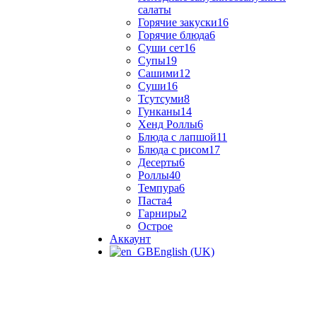
салаты
Горячие закуски
16
Горячие блюда
6
Суши сет
16
Супы
19
Сашими
12
Суши
16
Тсутсуми
8
Гунканы
14
Хенд Роллы
6
Блюда с лапшой
11
Блюда с рисом
17
Десерты
6
Роллы
40
Темпура
6
Паста
4
Гарниры
2
Острое
Аккаунт
English (UK)